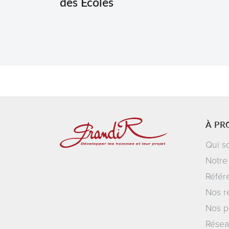
des Écoles
À PR
Qui s
Notre
Référ
Nos r
Nos p
Résea