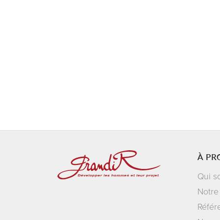
À PR
Qui s
Notre
Référ