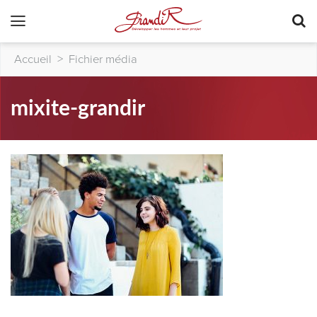
Accueil
>
Fichier média
mixite-grandir