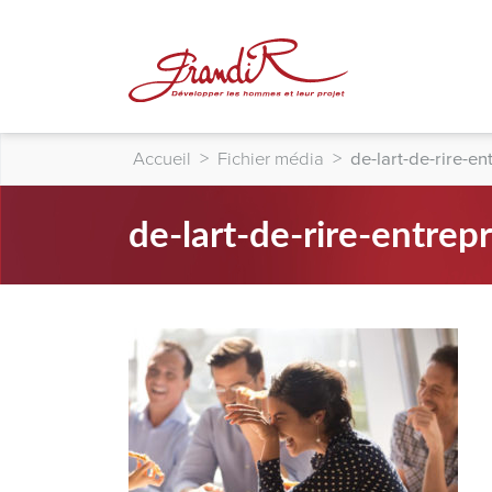
Accueil
>
Fichier média
>
de-lart-de-rire-en
de-lart-de-rire-entrepr